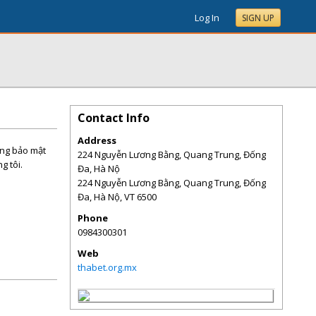
Log In
SIGN UP
Contact Info
Address
ống bảo mật
224 Nguyễn Lương Bằng, Quang Trung, Đống
g tôi.
Đa, Hà Nộ
224 Nguyễn Lương Bằng, Quang Trung, Đống
Đa, Hà Nộ
,
VT
6500
Phone
0984300301
Web
thabet.org.mx