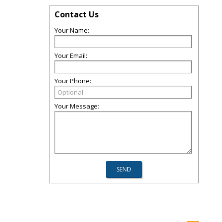
Contact Us
Your Name:
Your Email:
Your Phone:
Your Message: