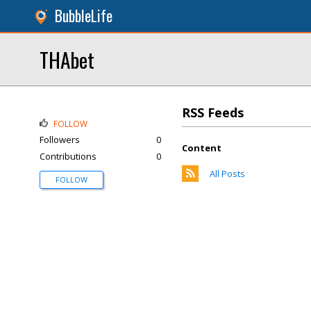
BubbleLife
THAbet
RSS Feeds
FOLLOW
Followers
0
Content
Contributions
0
All Posts
FOLLOW