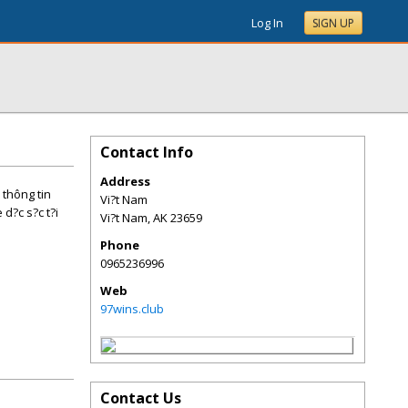
Log In
SIGN UP
Contact Info
Address
 thông tin
Vi?t Nam
d?c s?c t?i
Vi?t Nam
,
AK
23659
Phone
0965236996
Web
97wins.club
Contact Us