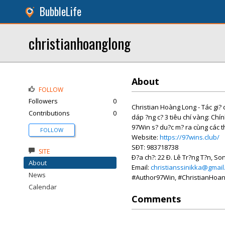
BubbleLife
christianhoanglong
About
FOLLOW
Followers
0
Christian Hoàng Long - Tác gi? c
Contributions
0
dáp ?ng c? 3 tiêu chí vàng: Chí
97Win s? du?c m? ra cùng các th
FOLLOW
Website:
https://97wins.club/
SÐT: 983718738
SITE
Ð?a ch?: 22 Ð. Lê Tr?ng T?n, So
About
Email:
christianssinikka@gmai
News
#Author97Win, #ChristianHoa
Calendar
Comments