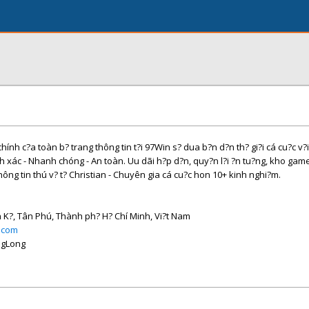
hính c?a toàn b? trang thông tin t?i 97Win s? dua b?n d?n th? gi?i cá cu?c v?i
nh xác - Nhanh chóng - An toàn. Uu dãi h?p d?n, quy?n l?i ?n tu?ng, kho game 
ông tin thú v? t? Christian - Chuyên gia cá cu?c hon 10+ kinh nghi?m.
n K?, Tân Phú, Thành ph? H? Chí Minh, Vi?t Nam
l.com
ngLong