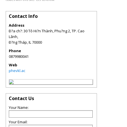
Contact Info
Address
Ð?a ch?: 30 Tô Hi?n Thành, Phu?ng 2, TP. Cao
Lãnh,
Ð?ng Tháp
,
IL
70000
Phone
0879980041
Web
phevkl.ac
Contact Us
Your Name:
Your Email: