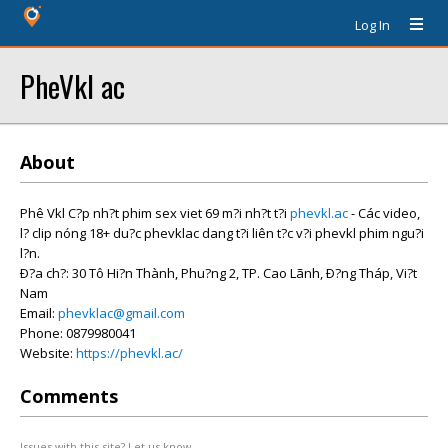
Log In
PheVkl ac
About
Phê Vkl C?p nh?t phim sex viet 69 m?i nh?t t?i
phevkl.ac
- Các video,
l? clip nóng 18+ du?c phevklac dang t?i liên t?c v?i phevkl phim ngu?i
l?n.
Ð?a ch?: 30 Tô Hi?n Thành, Phu?ng 2, TP. Cao Lãnh, Ð?ng Tháp, Vi?t
Nam
Email:
phevklac@gmail.com
Phone: 0879980041
Website:
https://phevkl.ac/
Comments
Issues with this site? Let us know.