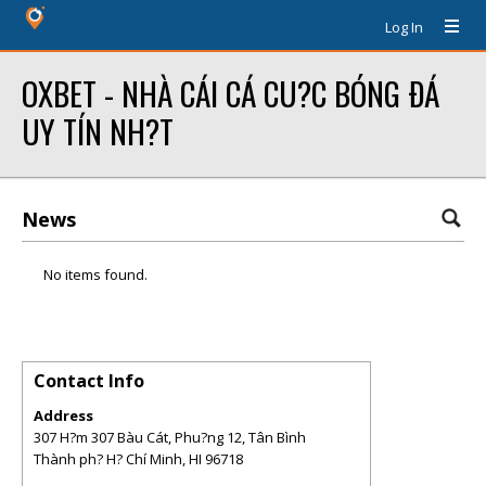
Log In
OXBET - NHÀ CÁI CÁ CU?C BÓNG ÐÁ
UY TÍN NH?T
News
No items found.
Contact Info
Address
307 H?m 307 Bàu Cát, Phu?ng 12, Tân Bình
Thành ph? H? Chí Minh
,
HI
96718