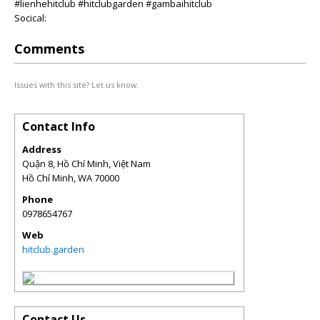
#lienhehitclub #hitclubgarden #gambaihitclub
Socical:
Comments
Issues with this site? Let us know.
Contact Info
Address
Quận 8, Hồ Chí Minh, Việt Nam
Hồ Chí Minh
,
WA
70000
Phone
0978654767
Web
hitclub.garden
Contact Us