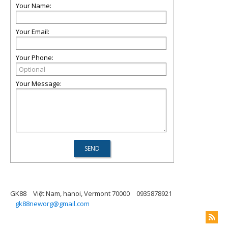
Your Name:
Your Email:
Your Phone:
Your Message:
GK88
Việt Nam, hanoi, Vermont 70000
0935878921
gk88neworg@gmail.com