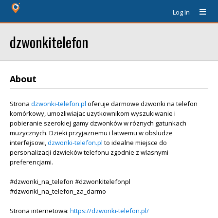
Log In
dzwonkitelefon
About
Strona
dzwonki-telefon.pl
oferuje darmowe dzwonki na telefon
komórkowy, umozliwiajac uzytkownikom wyszukiwanie i
pobieranie szerokiej gamy dzwonków w róznych gatunkach
muzycznych. Dzieki przyjaznemu i latwemu w obsludze
interfejsowi,
dzwonki-telefon.pl
to idealne miejsce do
personalizacji dzwieków telefonu zgodnie z wlasnymi
preferencjami.
#dzwonki_na_telefon #dzwonkitelefonpl
#dzwonki_na_telefon_za_darmo
Strona internetowa:
https://dzwonki-telefon.pl/