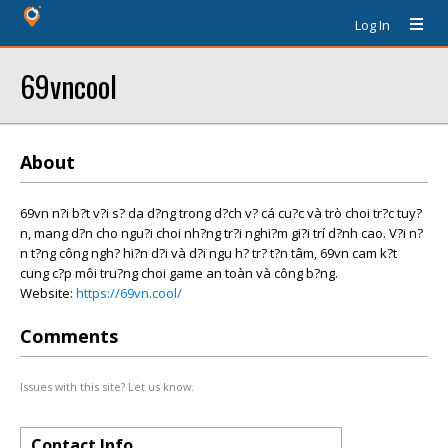
Log In
69vncool
About
69vn n?i b?t v?i s? da d?ng trong d?ch v? cá cu?c và trò choi tr?c tuy?
n, mang d?n cho ngu?i choi nh?ng tr?i nghi?m gi?i trí d?nh cao. V?i n?
n t?ng công ngh? hi?n d?i và d?i ngu h? tr? t?n tâm, 69vn cam k?t
cung c?p môi tru?ng choi game an toàn và công b?ng.
Website:
https://69vn.cool/
Comments
Issues with this site? Let us know.
Contact Info