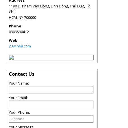
Address
1190 Đ. Phạm Văn Đồng, Linh Đông, Thủ Đức, Hồ
Chí
HCM
,
NY
700000
Phone
0909590412
Web
23win68.com
Contact Us
Your Name:
Your Email:
Your Phone:
Your Message: